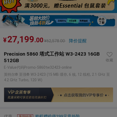
1
/
3
27,199
¥
.00
¥
62,578
.00
降价提醒
Precision 5860 塔式工作站 W3-2423 16GB
512GB
收藏
E-Value代码Promo-5860tw32423-online
英特尔® 至强® W3-2423 (15 MB 缓存, 6 核, 12 线程, 2.1 GHz 至
4.2 GHz Turbo, 120 W)
优惠
购机赠价值299元意外险
暑期特惠