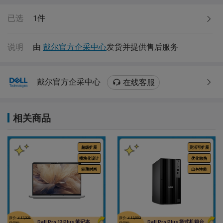
已选
1
件
说明
由
戴尔官方企采中心
发货并提供售后服务
戴尔官方企采中心
在线客服
相关商品
尊享体验
卓越性能
超级AI PC
超强扩展
高端显示
加速AI
原价:
￥25,419
原价:
￥8,724
Dell Pro 14 Premium 笔记
Dell Pro 塔式机箱台式机
促销价:
促销价: