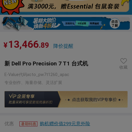
1
/
4
13,466
¥
.89
降价提醒
新 Dell Pro Precision 7 T1 台式机
收藏
E-Value代码xcto_pw7t1260_apac
专业创作、海量存储、灵活扩展
优惠
购机赠价值299元意外险
暑期特惠