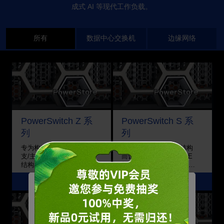
成式 AI 等现代工作负载。
所有
数据中心交换机
边缘网络
PowerSwitch Z 系
PowerSwitch S 系
列
列
专为构建优化数据中心分
专为构建高容量网络结构
支/主干结构而设计的 AI
而设计的 10 到 400 GbE
结构和聚合交换机。
架顶式或核心/聚合交换
机。
了解更多 >
了解更多 >
管理您的Cookie
戴尔使用不同类型的 Cookie 来优化您的体验并启用