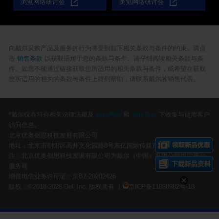
浏览网络研讨会
浏览网络研讨会
划阶段，数据主权考量常
业务快速扩张，不同云服
常缺位； ODI审批阶段，
务商资源分散，跨云协同
合规架构壁垒层层设阻；
难度不断提升；l 跨国数据
选址建厂与设备采购阶
合规要求日趋严格，数据
段，IT基础设施交付效率
主权、隐私保护与业务数
掣肘全局进度； 人才培训
据连续性面临多重挑战；l
向戴尔采购产品及服务的行为将受到如下相关条款与条件的约束。请点
及试产投产阶段，跨国运
全球多地业务系统分散部
击
销售条款
以获取适用于您的条款与条件。请仔细阅读相关条款与条
维割裂、持续优化乏力等
署，运维复杂、故障风险
件。如您不能通过链接获取您所适用的相关条款与条件，或希望在获取
问题集中爆发……从战略
集中，难以实现统一管控
您所适用的相关的条款与条件上得到帮助，请联系戴尔的销售代表。
到合规，从基建到运维，
与灾备；l IT架构僵化，无
七重关隘环环相扣，每一
法灵活适配海外属地化业
关都可能成为企业全球化
务快速上线与算力资源弹
的“卡脖子”环节。戴尔科
性调度。面对这些真实且
技集团依托全球交付能力
紧迫的痛点，企业需要的
*戴尔仅在符合相关法律法规及
隐私声明
和
销售条款
下收集与使用客户
与行业积淀，以真实落地
不是“修补式”的云上迁
访问信息。
的标杆案例为实证，诚邀
移，而是一套面向全球、
北京优奥创思科技发展有限公司
您参与7月9日14:00线上
安全灵活、可进化的多云
地址：北京市朝阳区高井文化园路8号东亿国际传媒产业园区三期4层402
举办的出海学院系列课
数据中心底座。戴尔科技
程：“科技为帆 向海而行
集团诚邀您参与6月18日
注：北京优奥创思科技发展有限公司为戴尔（中国）有限公司指定平台
出海七重关 戴尔破局”。
14:00线上举办的出海学
服务商
行业专家将透过一线实战
院系列课程：“科技为帆
增值电信业务许可证：京B2-20202426
视角，为您拆解如何打通
向海而行 智汇多云 稳航
版权：©2018-2026 Dell Inc. 版权所有 丨
京ICP备11038982号-18
海外布局全流程，呈上经
出海”。行业专家将为您深
实战校验、可快速复用的
度拆解多云数据中心如何
成熟解决方案。
成为中国企业出海的数字
加速器，帮助企业在全球