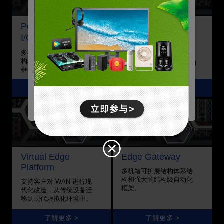
某些网站功能，改善您的整体网页浏览体验。请注
意，如果阻止 Cookie，则可能会影响您的网站体
验，并可能对我们可提供的服务或功能造成影响。
PowerEdge MX
PowerSwitch 边缘
I/O 模块
交换机
基本
允许用户在我们的网站上移动以及提供访问诸如您的
多机箱可扩展结构体系结
针对带宽密集型应用程
个人资料和购买、登录凭据以及网站其他区域等功能
* 点击确认按钮或关闭Cookie弹窗代表您已同意以上内容。
构和强大的结构级自动化
序、采用 PoE 的设备和物
的访问权限。
框架。
联网，现代化升级网络边
拒绝
缘。
营销
了解更多 >
了解更多 >
用于了解我们网站上的用户行为，并展示与您的兴趣
更相关的广告。
确认
统计
通过收集和报告信息，帮助我们了解访问者如何与我
们的网站互动。
Virtual Edge
Edge Gateway
Platform
多机箱可扩展结构体系结
构和强大的结构级自动化
支持客户对 WAN 进行现
框架。
代化改造，从传统设备迁
移到现代虚拟化环境中。
了解更多 >
了解更多 >