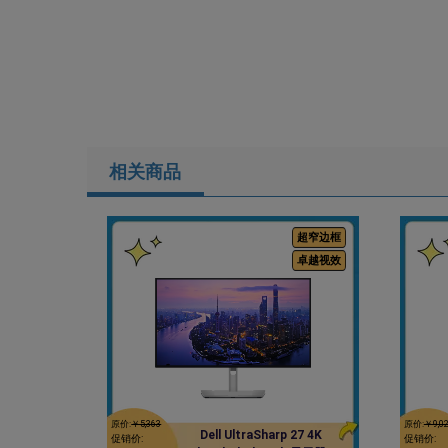
相关商品
超窄边框
卓越视效
原价:
￥5,363
原价:
￥9,0
Dell UltraSharp 27 4K
促销价:
促销价: