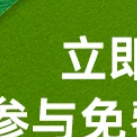
一键生成报价单
扣
销售即刻与您联系
提交商品咨询
获取更多商品信息及优惠福利
务美学
高清大屏
清大屏
澎湃性能
化设计
商务美学
原价:
￥13,874
笔记本
Dell Pro 14 Plus 笔记本
促销价: