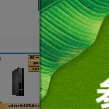
在线咨询
申请批量折
拨打采购咨询热线 400-884-6610
或
灵活“一体化”
商
强劲AI
超
高效安静
模块
29
原价:
￥20,911
Dell Pro 微小型机箱台式机
Dell Pro 16 Plus 
促销价: