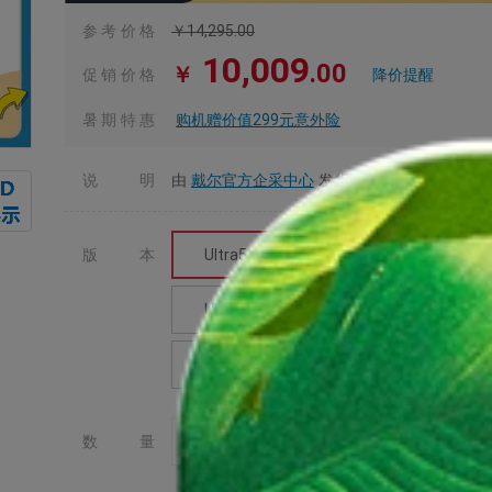
参考价格
￥
14,295
.00
10,009
.00
￥
促销价格
降价提醒
暑期特惠
购机赠价值299元意外险
说明
由
戴尔官方企采中心
发货并提供售后服务
版本
Ultra5-236V/16GB/512GB
Ult
Ultra7-255U/16GB/512GB
AMD
AMD R5 Pro 340/32GB/512GB
-
+
数量
批量采购，提交