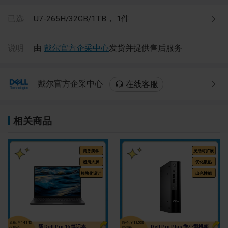
已选
U7-265H/32GB/1TB，
1
件
说明
由
戴尔官方企采中心
发货并提供售后服务
戴尔官方企采中心
在线客服
相关商品
商务美学
灵活可扩展
超清大屏
优化散热
模块化设计
出色性能
原价:
￥14,143
原价:
￥13,539
新 Dell Pro 16 笔记本
Dell Pro Plus 微小型机箱
促销价:
促销价: