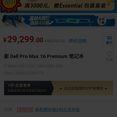
4
/
4
29,299
3D
¥
.00
¥
44,944
.00
降价提醒
展示
新 Dell Pro Max 16 Premium 笔记本
收藏
E-Value代码CTO02_MA16250_CNX
Ultra7-265H/32GB/1TB
优惠
购机赠价值299元意外险
暑期特惠