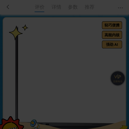
评价
详情
参数
推荐
轻巧便携
高能内核
强劲 AI