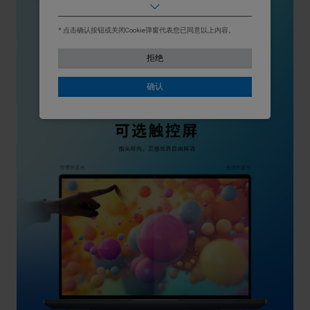
基本
允许用户在我们的网站上移动以及提供访问诸如您的
个人资料和购买、登录凭据以及网站其他区域等功能
* 点击确认按钮或关闭Cookie弹窗代表您已同意以上内容。
的访问权限。
拒绝
营销
用于了解我们网站上的用户行为，并展示与您的兴趣
更相关的广告。
确认
统计
通过收集和报告信息，帮助我们了解访问者如何与我
们的网站互动。