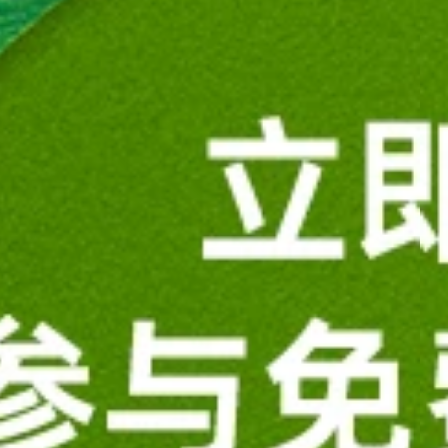
一键生成报价单
扣
销售即刻与您联系
提交商品咨询
获取更多商品信息及优惠福利
业显卡
轻巧便携
越性能
性能出色
开发利器
AI 增强
原价:
￥95,961