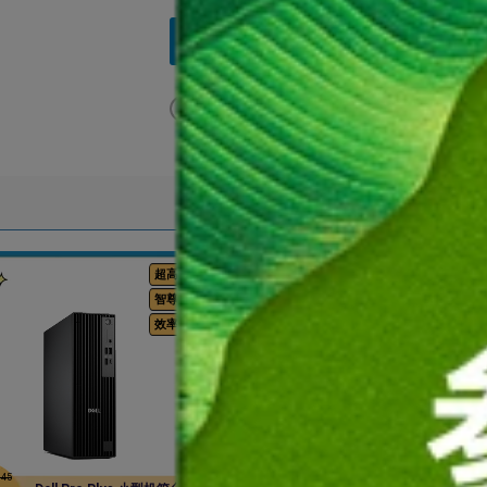
在线咨询
申请批量折
拨打采购咨询热线 400-884-6610
或
超高性能
专
智尊体验
卓
效率出众
AI 
345
原价:
￥40,711