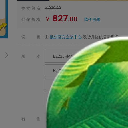
参考价格
￥
929
.00
827
.00
￥
促销价格
降价提醒
说明
由
戴尔官方企采中心
发货并提供售后服务
版本
E2225HM/22英寸
E2425HM/
E2725HM/27英寸
E2726HS/2
E2226H/22英寸
E2226HS/22
E2026H/20英寸
-
+
数量
批量采购，提交