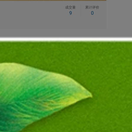
成交量
累计评价
9
0
24英寸
E2425HSM/24英寸
7英寸
E2726DS/27英寸
英寸
E2426HS/24英寸
订单后有机会获取更低报价呦！