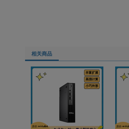
相关商品
丰富扩展
高强计算
小巧外形
原价:
￥11,484
原价:
￥11,