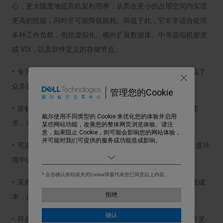
心，更大限度地提高机架利用率，从而在更小的占用空间内实现
更高的性能，同时尽可能降低能耗。得益于此，它非常适合处理
多种工作负载，包括虚拟化、横向扩展数据库、中等虚拟机密度
或 VDI，以及软件定义的存储节点。
• 专为扩展基础架构而设计，可无缝适应技术变化，同时集成了
众多新功能，以支持长期业务增长和创新。
管理您的Cookie
• 搭载英特尔® 至强® 6 处理器，可满足不同的性能和效率需
戴尔使用不同类型的 Cookie 来优化您的体验并启用
求，并提供高级 GPU 支持。
某些网站功能，改善您的整体网页浏览体验。请注
意，如果阻止 Cookie，则可能会影响您的网站体验，
并可能对我们可提供的服务或功能造成影响。
• 可选配前置 I/O 配置，这有助于增强 I/O 灵活性，可在冷通道环
基本
境中进行顺畅维护。
允许用户在我们的网站上移动以及提供访问诸如您的
个人资料和购买、登录凭据以及网站其他区域等功能
* 点击确认按钮或关闭Cookie弹窗代表您已同意以上内容。
的访问权限。
• 采用智能电源和 Smart Cooling 实现节能设计，不仅可节省成
拒绝
本，还可实现非凡性能。
营销
用于了解我们网站上的用户行为，并展示与您的兴趣
更相关的广告。
确认
• 符合行业标准开放式设计 (DC-MHS) 要求，可根据不同需求灵