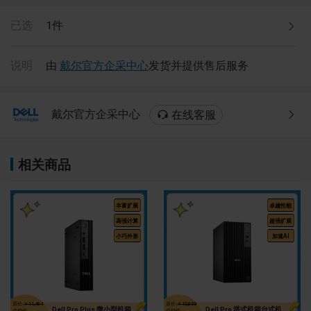
已选
1
件
说明
由
戴尔官方企采中心
发货并提供售后服务
戴尔官方企采中心
在线客服
相关商品
丰富扩展
卓越性能
高强计算
超强扩展
小巧外形
加速AI
原价:
￥11,484
原价:
￥10,859
Dell Pro Plus 微小型机箱
Dell Pro 塔式机箱台式机
促销价:
促销价: