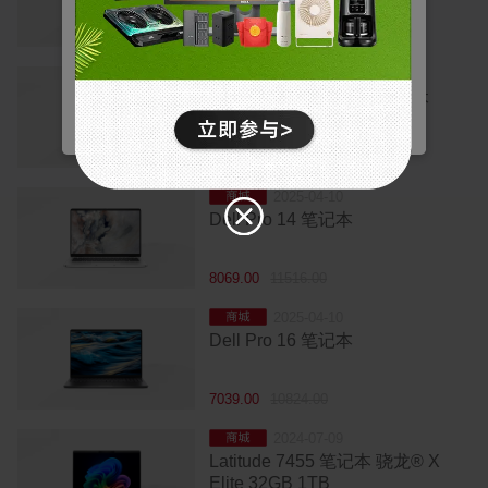
个人资料和购买、登录凭据以及网站其他区域等功能
* 点击确认按钮或关闭Cookie弹窗代表您已同意以上内容。
的访问权限。
5549.00
7919.00
拒绝
营销
2025-11-06
用于了解我们网站上的用户行为，并展示与您的兴趣
城
Dell Pro 15 Essential 笔记本
更相关的广告。
确认
统计
通过收集和报告信息，帮助我们了解访问者如何与我
5209.00
7429.00
们的网站互动。
2025-04-10
城
Dell Pro 14 笔记本
8069.00
11516.00
2025-04-10
城
Dell Pro 16 笔记本
7039.00
10824.00
2024-07-09
城
Latitude 7455 笔记本 骁龙® X
Elite 32GB 1TB