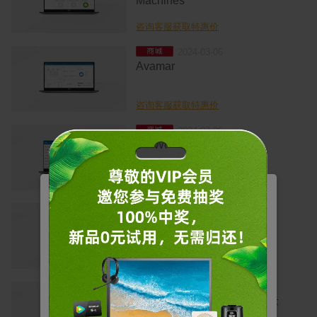
Machines
咨询客服获取特惠价
2024-03-06
城
Avamar
咨询客服获取特惠价
2024-03-06
城
NetWorker
咨询客服获取特惠价
管理您的Cookie
2023-09-06
城
戴尔 EcoLoop Pro 双肩背包
CP5723
戴尔使用不同类型的 Cookie 来优化您的体验并启用
某些网站功能，改善您的整体网页浏览体验。请注
咨询客服获取特惠价
意，如果阻止 Cookie，则可能会影响您的网站体
验，并可能对我们可提供的服务或功能造成影响。
2025-11-06
城
Dell Pro 14 Essential 笔记本
基本
允许用户在我们的网站上移动以及提供访问诸如您的