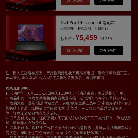
激活特权>
更多好物>
Dell Pro 14 Essential 笔记本
经久耐用｜持久续航｜轻薄随行
¥5,459
秒杀价：
¥5,759
激活特权>
更多好物>
注
：因浏览器缓存原因，产品抢购活动状态可能有延迟，请您手动刷新页面。
参与“戴尔企采会员中心”小程序兑换秒杀资质后，请刷新页面。
秒杀规则说明
：
1. 活动时间：6月11日-18日每天11:00整，活动结束后，将无法提交订单。
2. 商品申购：本次秒杀发售的商品数量有限，活动期间内每个账号限购1台。
3. 抢购流程：登录/注册网站会员，前往“戴尔企采会员中心”小程序消耗50积分
兑换秒杀资质，返回活动页解锁任意1天秒杀，点击抢购商品并提交抢购订
单，订单提交成功代表秒杀成功。
4. 订单支付成功前，任何原因关闭页面或加入购物车而不支付订单，则被认为
是主动放弃本次秒杀权益。
5. 订单支付成功后15个工作日会有专属销售与您联系，并确认发货流程完成发
货状态。同时您也可点击会员中心的支付订单查看秒杀商品。
6. 在参与本活动过程中，如果中选客户出现违规行为（包括但不限于虚假定