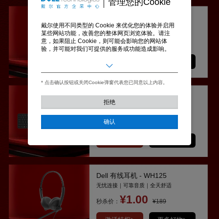
管理您的Cookie
无线鼠标 WM126
戴尔使用不同类型的 Cookie 来优化您的体验并启用
稳定精准｜方便小巧｜手感舒适
某些网站功能，改善您的整体网页浏览体验。请注
¥1.00
意，如果阻止 Cookie，则可能会影响您的网站体
秒杀价：
¥69
验，并可能对我们可提供的服务或功能造成影响。
激活特权>
更多好物>
基本
允许用户在我们的网站上移动以及提供访问诸如您的
个人资料和购买、登录凭据以及网站其他区域等功能
* 点击确认按钮或关闭Cookie弹窗代表您已同意以上内容。
的访问权限。
Dell Pro 5 键盘和鼠标 - KM526
拒绝
营销
360°防护｜结实耐用｜环保工艺
用于了解我们网站上的用户行为，并展示与您的兴趣
¥1.00
更相关的广告。
确认
秒杀价：
¥239
统计
激活特权>
更多好物>
通过收集和报告信息，帮助我们了解访问者如何与我
们的网站互动。
Dell 有线耳机 - WH125
无忧连接｜可靠音质｜全天舒适
¥1.00
秒杀价：
¥189