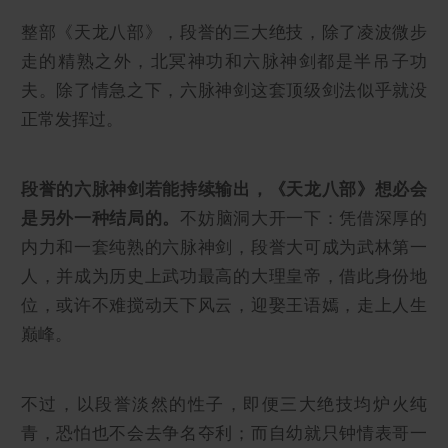
整部《天龙八部》，段誉的三大绝技，除了凌波微步
走的精熟之外，北冥神功和六脉神剑都是半吊子功
夫。除了情急之下，六脉神剑这套顶级剑法似乎就没
正常发挥过。
段誉的六脉神剑若能持续输出，《天龙八部》想必会
是另外一种结局的。
不妨脑洞大开一下：凭借深厚的
内力和一套纯熟的六脉神剑，段誉大可成为武林第一
人，并成为历史上武功最高的大理皇帝，借此身份地
位，或许不难搅动天下风云，迎娶王语嫣，走上人生
巅峰。
不过，以段誉淡然的性子，即便三大绝技均炉火纯
青，恐怕也不会去争名夺利；而自幼就只钟情表哥一