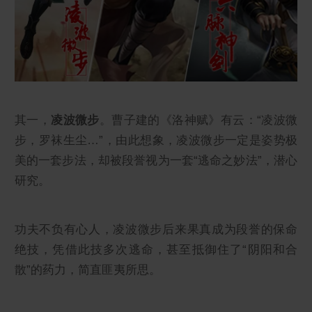
其一，
凌波微步
。曹子建的《洛神赋》有云：“凌波微
步，罗袜生尘…”，由此想象，凌波微步一定是姿势极
美的一套步法，却被段誉视为一套“逃命之妙法”，潜心
研究。
功夫不负有心人，凌波微步后来果真成为段誉的保命
绝技，凭借此技多次逃命，甚至抵御住了“阴阳和合
散”的药力，简直匪夷所思。