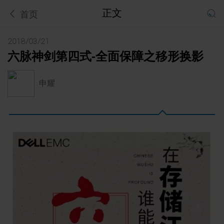
正文
首页
2018/03/21
六脉神剑第四式-全面保障之移形换影
申耀