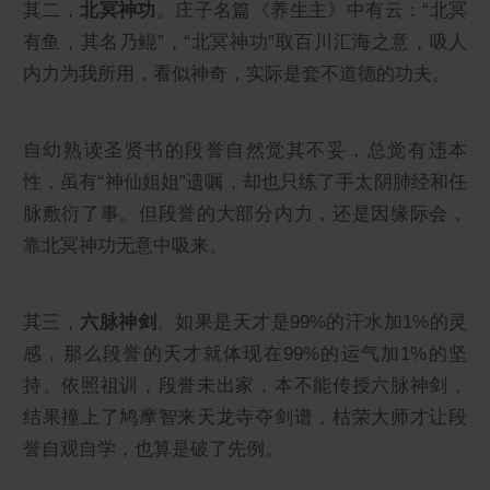
其二，
北冥神功
。庄子名篇《养生主》中有云：“北冥
有鱼，其名乃鲲”，“北冥神功”取百川汇海之意，吸人
内力为我所用，看似神奇，实际是套不道德的功夫。
自幼熟读圣贤书的段誉自然觉其不妥，总觉有违本
性，虽有“神仙姐姐”遗嘱，却也只练了手太阴肺经和任
脉敷衍了事。但段誉的大部分内力，还是因缘际会，
靠北冥神功无意中吸来。
其三，
六脉神剑
。如果是天才是99%的汗水加1%的灵
感，那么段誉的天才就体现在99%的运气加1%的坚
持。依照祖训，段誉未出家，本不能传授六脉神剑，
结果撞上了鸠摩智来天龙寺夺剑谱，枯荣大师才让段
誉自观自学，也算是破了先例。