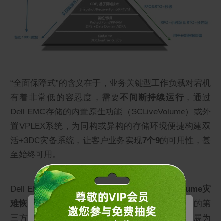
“全面保障式”的含义在于，业务关键型工作负载对宕机
有着非常低的容忍度，需要
不间断持续运行
，通过
Dell EMC存储的内置原生功能（SCLiveVolume）或外
置VPLEX系统，为同构或异构的存储环境便捷构建双
活+3DC灾备系统，让客户业务实现
7个9
的可用性，甚
至始终可用。
Dell EMC SC系列存储阵列更是
内置了Live Volume灾
难恢复/业务连续性解决方案
，用户无需安装额外的第
三方软硬件，即可构建双活系统，还能进一步拓展为
管理您的Cookie