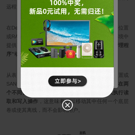
远程灾备或者两地三中心灾备方案。
戴尔使用不同类型的 Cookie 来优化您的体验并启用
某些网站功能，改善您的整体网页浏览体验。请注
意，如果阻止 Cookie，则可能会影响您的网站体
在Dell EMC SC系列阵列中，数据卷与物理驱动器位置
验，并可能对我们可提供的服务或功能造成影响。
或RAID级别完全分离，Live Volume则在多阵列环境中
基本
允许用户在我们的网站上移动以及提供访问诸如您的
提供了一个额外的虚拟化层，作为
“存储虚拟机管理程
个人资料和购买、登录凭据以及网站其他区域等功能
* 点击确认按钮或关闭Cookie弹窗代表您已同意以上内容。
序”动态管理多个SC系统中的逻辑主机映射
。
的访问权限。
拒绝
营销
用于了解我们网站上的用户行为，并展示与您的兴趣
更相关的广告。
确认
从表面上看，Live Volume在主机中与任何其他内置或
SAN连接的驱动器别无二致；但实际上，
数据是在两
统计
通过收集和报告信息，帮助我们了解访问者如何与我
个不同位置之间进行复制，两个路径上均可以执行读
们的网站互动。
取和写入操作
，这意味着可以移动其中任何一个底层
卷或使其离线，而不会影响用户。