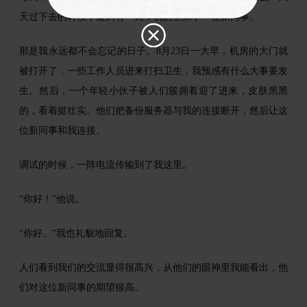
们的网站互动。
天过下去的时候，直到有一天，机房里来了一位新同事。
那是我永远都不会忘记的日子。8月23日一大早，机房的大门就
被打开了，一些工作人员进来打扫卫生，我预感有什么大事要发
生。然后，一个年轻小伙子被人们簇拥着迎了进来，皮肤黑黑
的，看着挺壮实。他们把备份服务器与我的连接断开，然后让这
位新同事和我连接。
调试的时候，一阵电流传输到了我这里。
“你好！”他说。
“你好。”我也礼貌地回复。
人们看到我们的交流显得很高兴，从他们的眼神里我能看出，他
们对这位新同事的期望很高。