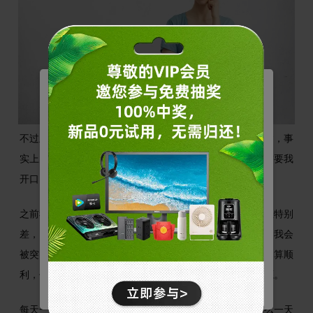
管理您的Cookie
不过虽然我记得多，知道的多，但我并不代表我是一个话痨，事
戴尔使用不同类型的 Cookie 来优化您的体验并启用
某些网站功能，改善您的整体网页浏览体验。请注
实上大部分时间我都闭口不言，只有在紧急情况时人们才需要我
意，如果阻止 Cookie，则可能会影响您的网站体
验，并可能对我们可提供的服务或功能造成影响。
开口。
基本
允许用户在我们的网站上移动以及提供访问诸如您的
之前我有一个搭档，他叫备份服务器，他还可以，就是记性特别
个人资料和购买、登录凭据以及网站其他区域等功能
* 点击确认按钮或关闭Cookie弹窗代表您已同意以上内容。
的访问权限。
差，刚把故事转述给我，自己就忘得一干二净了。有时候，我会
拒绝
营销
被突然叫醒，然后把故事再重新复述给他。我们的合作还算顺
用于了解我们网站上的用户行为，并展示与您的兴趣
利，但有一个地方我不喜欢——他总是抱怨我占用他的资源。
更相关的广告。
确认
统计
每天一次增量备份，每周一次全备，就在我以为日子会这么一天
通过收集和报告信息，帮助我们了解访问者如何与我