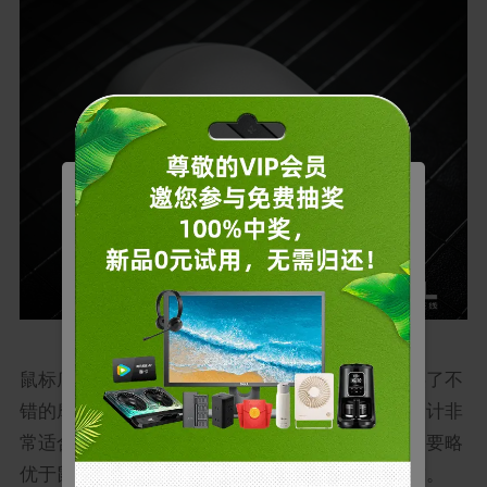
管理您的Cookie
戴尔使用不同类型的 Cookie 来优化您的体验并启用
某些网站功能，改善您的整体网页浏览体验。请注
意，如果阻止 Cookie，则可能会影响您的网站体
验，并可能对我们可提供的服务或功能造成影响。
设备切换按键
基本
允许用户在我们的网站上移动以及提供访问诸如您的
鼠标底面非常简洁，前后两个马蹄形窄条脚贴提供了不
个人资料和购买、登录凭据以及网站其他区域等功能
* 点击确认按钮或关闭Cookie弹窗代表您已同意以上内容。
错的摩擦力。不过在使用中，笔者发现这种脚贴设计非
的访问权限。
常适合光滑的表面，在直接接触桌面时的使用体验要略
拒绝
营销
用于了解我们网站上的用户行为，并展示与您的兴趣
优于鼠标垫。这也适配了办公鼠标随处使用的需求。
更相关的广告。
确认