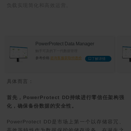
负载实现简化和高效运营。
Data Protection Suite
跨多个环境保护您的工作负载
参考价格:
咨询客服获取特惠价
解详情
了解详情
具体而言：
首先，PowerProtect DD持续进行零信任架构强
化，确保备份数据的安全性。
PowerProtect DD是市场上第一个以存储容冗、
高效等特性作为数据保护的储存设备，在诞生之