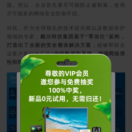
题。所以，企业首先要尽可能防止被勒索，使用
尽可能多的网络安全防御手段。
对此，作为全球领先的技术提供商以及数据保护
领域的专家，
戴尔科技集团基于“零信任”架构，
打造出了全新的安全整体解决方案，
能够帮助企
业客户更好地实现
“保护数据和系统、增强网络弹
性和降低安全措施复杂性”。
管理您的Cookie
戴尔使用不同类型的 Cookie 来优化您的体验并启用
某些网站功能，改善您的整体网页浏览体验。请注
意，如果阻止 Cookie，则可能会影响您的网站体
验，并可能对我们可提供的服务或功能造成影响。
基本
允许用户在我们的网站上移动以及提供访问诸如您的