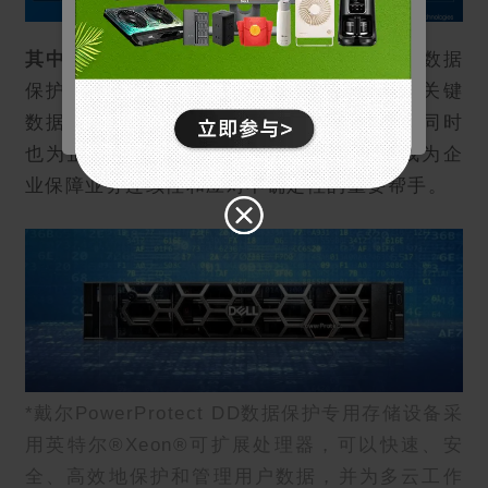
个人资料和购买、登录凭据以及网站其他区域等功能
* 点击确认按钮或关闭Cookie弹窗代表您已同意以上内容。
的访问权限。
其中，戴尔PowerProtect DD
能够以一站式数据
拒绝
营销
用于了解我们网站上的用户行为，并展示与您的兴趣
保护和网络弹性解决方案，确保企业客户的关键
更相关的广告。
确认
数据在边缘、核心和多云环境中得到保护，同时
统计
也为企业构筑出了数据保护的坚实防线，成为企
通过收集和报告信息，帮助我们了解访问者如何与我
们的网站互动。
业保障业务连续性和应对不确定性的重要帮手。
*戴尔PowerProtect DD数据保护专用存储设备采
用英特尔®Xeon®可扩展处理器，可以快速、安
全、高效地保护和管理用户数据，并为多云工作