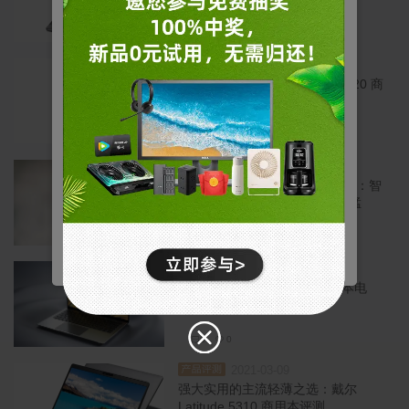
Precision 7560 移动工作站
管理您的Cookie
7
13
戴尔使用不同类型的 Cookie 来优化您的体验并启用
2021-11-04
某些网站功能，改善您的整体网页浏览体验。请注
品评测
更轻薄更智能 戴尔 Latitude 5420 商
意，如果阻止 Cookie，则可能会影响您的网站体
用本全面评测
验，并可能对我们可提供的服务或功能造成影响。
基本
0
0
允许用户在我们的网站上移动以及提供访问诸如您的
个人资料和购买、登录凭据以及网站其他区域等功能
2021-09-22
* 点击确认按钮或关闭Cookie弹窗代表您已同意以上内容。
品评测
的访问权限。
戴尔 OptiPlex 7090 Tower 评测：智
能扩展一步到位，这台PC有点猛
拒绝
营销
用于了解我们网站上的用户行为，并展示与您的兴趣
0
0
更相关的广告。
确认
2021-08-02
统计
品评测
戴尔推出 Latitude 9420 笔记本电
通过收集和报告信息，帮助我们了解访问者如何与我
们的网站互动。
脑，新摄像头系统是亮点
0
0
2021-03-09
品评测
强大实用的主流轻薄之选：戴尔
Latitude 5310 商用本评测