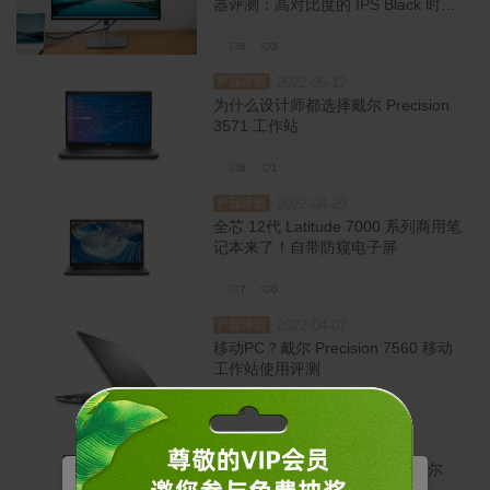
器评测：高对比度的 IPS Black 时代
来了！
6
3
2022-05-12
品评测
为什么设计师都选择戴尔 Precision
3571 工作站
6
1
2022-04-29
品评测
全芯 12代 Latitude 7000 系列商用笔
记本来了！自带防窥电子屏
7
0
2022-04-07
品评测
移动PC？戴尔 Precision 7560 移动
工作站使用评测
8
3
2021-12-27
品评测
内容创作利器——值得信赖的戴尔