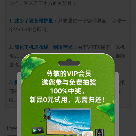
这样，带来了三个方面的好处：
1.
减少了设备维护量：
只要通过一个管理界面，管理一
个VRTX平台即可。
2.
简化了机房布线、制冷需求：
由于VRTX属于一体机
形式，完全无须服务器、存储、交换之间的布线，制冷
量也大为减少。
3.
提高了平台安全性：
由于VRTX内置共享存储，无须
管理您的Cookie
额外软件就可以集群部署，可以防止服务器的单点故
障。
戴尔使用不同类型的 Cookie 来优化您的体验并启用
某些网站功能，改善您的整体网页浏览体验。请注
意，如果阻止 Cookie，则可能会影响您的网站体
验，并可能对我们可提供的服务或功能造成影响。
基本
允许用户在我们的网站上移动以及提供访问诸如您的