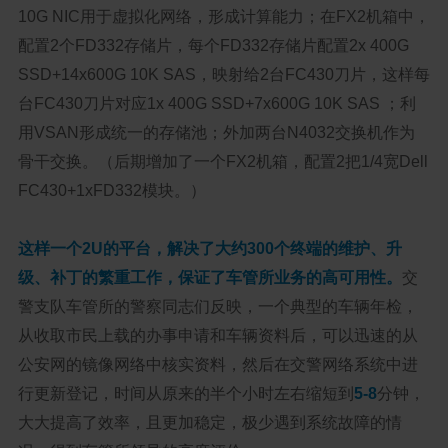
10G NIC用于虚拟化网络，形成计算能力；在FX2机箱中，
配置2个FD332存储片，每个FD332存储片配置2x 400G
SSD+14x600G 10K SAS，映射给2台FC430刀片，这样每
台FC430刀片对应1x 400G SSD+7x600G 10K SAS ；利
用VSAN形成统一的存储池；外加两台N4032交换机作为
骨干交换。（后期增加了一个FX2机箱，配置2把1/4宽Dell
FC430+1xFD332模块。）
这样一个2U的平台，解决了大约300个终端的维护、升
级、补丁的繁重工作，保证了车管所业务的高可用性。
交
警支队车管所的警察同志们反映，一个典型的车辆年检，
从收取市民上载的办事申请和车辆资料后，可以迅速的从
公安网的镜像网络中核实资料，然后在交警网络系统中进
行更新登记，时间从原来的半个小时左右缩短到
5-8
分钟，
大大提高了效率，且更加稳定，极少遇到系统故障的情