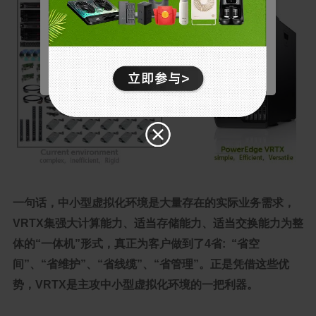
个人资料和购买、登录凭据以及网站其他区域等功能
* 点击确认按钮或关闭Cookie弹窗代表您已同意以上内容。
的访问权限。
拒绝
营销
用于了解我们网站上的用户行为，并展示与您的兴趣
更相关的广告。
确认
统计
通过收集和报告信息，帮助我们了解访问者如何与我
们的网站互动。
一句话，中小型虚拟化环境是大量存在的实际业务需求，
VRTX集强大计算能力、适当存储能力、适当交换能力为整
体的“一体机”形式，真正为客户做到了4省: “省空
间”、“省维护”、“省线缆”、“省管理”。正是凭借这些优
势，VRTX是主攻中小型虚拟化环境的一把利器。