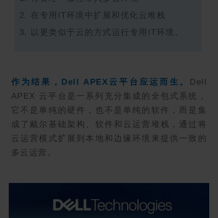
2. 在专用IT环境中扩展和优化云堆栈
3. 以更类似于云的方式运行专用IT环境。
作为结果，Dell APEX云平台应运而生。
Dell
APEX 云平台是一系列充分集成的全包式系统，
它不是单纯的硬件，也不是单纯的软件，而是集
成了戴尔基础架构、软件和云运营堆栈，通过将
云运营模式扩展到本地和边缘环境来提供一致的
多云运营。