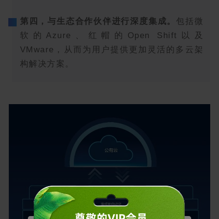
第四，与生态合作伙伴进行深度集成。
包括微
软的Azure、红帽的Open Shift以及
VMware，从而为用户提供更加灵活的多云架
构解决方案。