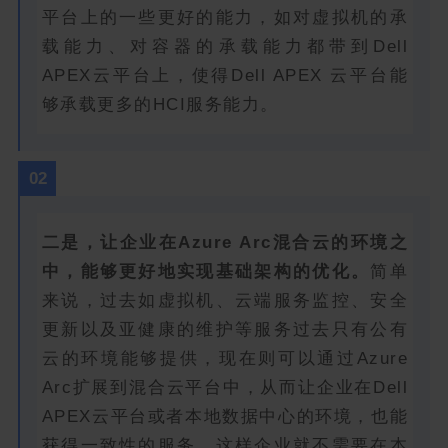
平台上的一些更好的能力，如对虚拟机的承
载能力、对容器的承载能力都带到Dell
APEX云平台上，使得Dell APEX 云平台能
够承载更多的HCI服务能力。
02
二是，让企业在Azure Arc混合云的环境之
中，能够更好地实现基础架构的优化。
简单
来说，过去如虚拟机、云端服务监控、安全
更新以及亚健康的维护等服务过去只有公有
云的环境能够提供，现在则可以通过Azure
Arc扩展到混合云平台中，从而让企业在Dell
APEX云平台或者本地数据中心的环境，也能
获得一致性的服务，这样企业就不需要在本