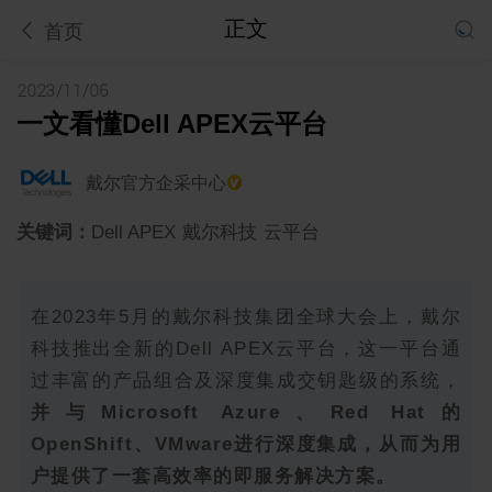
正文
首页
2023/11/06
一文看懂Dell APEX云平台
戴尔官方企采中心
关键词：
Dell APEX
戴尔科技
云平台
在2023年5月的戴尔科技集团全球大会上，戴尔
科技推出全新的Dell APEX云平台，这一平台通
过丰富的产品组合及深度集成交钥匙级的系统，
并与Microsoft Azure、Red Hat的
OpenShift、VMware进行深度集成，从而为用
户提供了一套高效率的即服务解决方案。