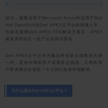
如今，随着适用于Microsoft Azure和适用于Red
Hat OpenShift的Dell APEX云平台的相继上市，
也标志着继Dell APEX FOD解决方案后，APEX
家族系列的又一款产品在国内落地。
Dell APEX云平台作为戴尔科技多云战略的关键
一环，是如何帮助用户直面多云挑战，又将给用
户带来哪些价值呢？今天我们就来详细解答。
为什么推出Dell APEX云平台？